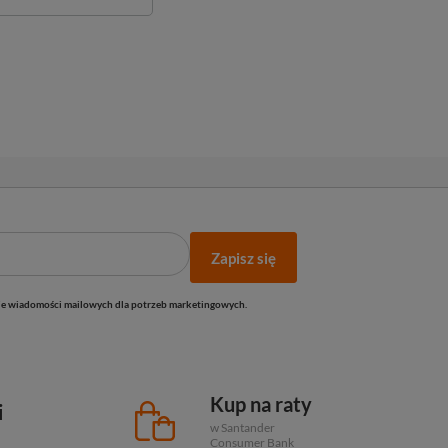
Zapisz się
e wiadomości mailowych dla potrzeb marketingowych.
Kup na raty
i
w Santander
Consumer Bank