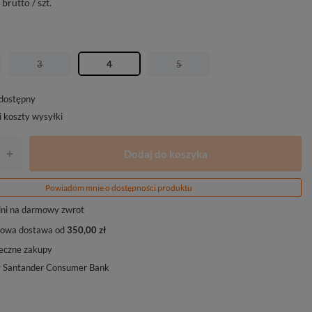
brutto
/
szt.
3
4
5
edostępny
i koszty wysyłki
Dodaj do koszyka
+
Powiadom mnie o dostępności produktu
ni na darmowy zwrot
owa dostawa od
350,00 zł
eczne zakupy
y Santander Consumer Bank