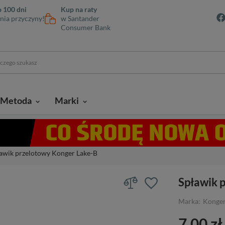
 100 dni
Kup na raty
nia przyczyny!
w Santander
Consumer Bank
Metoda
Marki
awik przelotowy Konger Lake-B
Spławik 
Marka:
Konge
7,00 zł