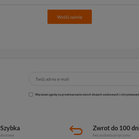
Wyślij opinię
Wyrażam zgodę na przetwarzanie moich dnaych osobowych i otrzymywani
Szybka
Zwrot do 100 dn
dostawa
bez podania przyczyny