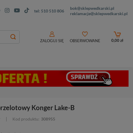
bok@sklepwedkarski.pl
tel:
510 510 806
reklamacje@sklepwedkarski.pl
0,00 zł
ZALOGUJ SIĘ
OBSERWOWANE
przelotowy Konger Lake-B
r
Kod produktu:
308955