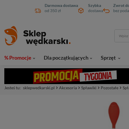
Darmowa dostawa
Szybka
Zwrot do
od 350 zł
dostawa
bez poda
% Promocje
Dla początkujących
Sprzęt
Jesteś tu:
sklepwedkarski.pl
Akcesoria
Spławiki
Pozostałe
Spł