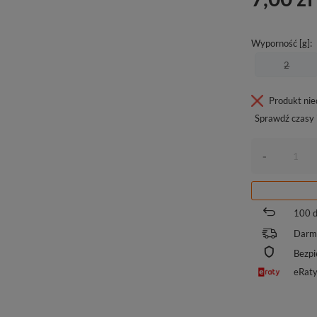
Wyporność [g]
2
Produkt ni
Sprawdź czasy 
-
100
d
Darm
Bezpi
eRat