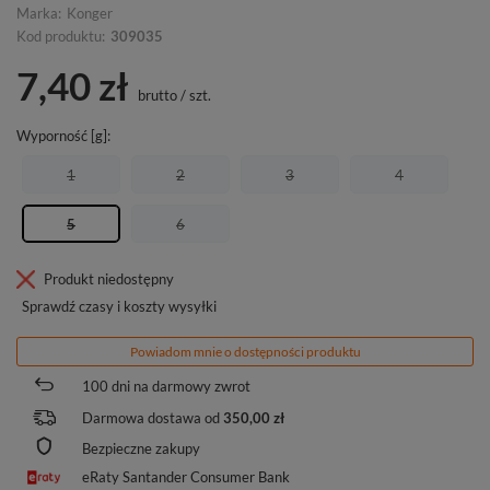
Marka:
Konger
Kod produktu:
309035
7,40 zł
brutto
/
szt.
Wyporność [g]
1
2
3
4
5
6
Produkt niedostępny
Sprawdź czasy i koszty wysyłki
Powiadom mnie o dostępności produktu
100
dni na darmowy zwrot
Darmowa dostawa od
350,00 zł
Bezpieczne zakupy
eRaty Santander Consumer Bank