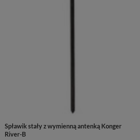
Spławik stały z wymienną antenką Konger
River-B