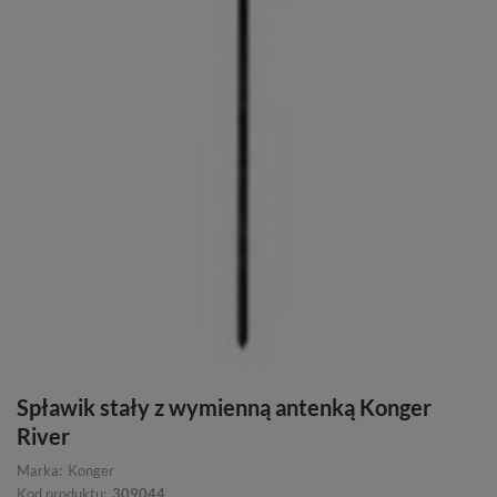
Spławik stały z wymienną antenką Konger
River
Marka:
Konger
Kod produktu:
309044