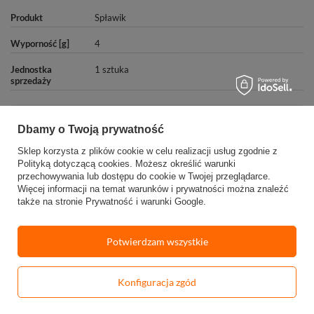
Produkt
Spławik
Wyporność [g]
4
Jednostka
1 sztuka
sprzedaży
Potrzebujesz pomocy? Masz pytania?
Dbamy o Twoją prywatność
Zadaj pytanie a my odpowiemy niezwłocznie,
Zadaj pytanie
najciekawsze pytania i odpowiedzi publikując
Sklep korzysta z plików cookie w celu realizacji usług zgodnie z
dla innych.
Polityką dotyczącą cookies
. Możesz określić warunki
przechowywania lub dostępu do cookie w Twojej przeglądarce.
Więcej informacji na temat warunków i prywatności można znaleźć
Napisz swoją opinię
także na stronie
Prywatność i warunki Google
.
Twoja ocena:
Potwierdzam wszystkie
5/5
Konfiguracja zgód
-
Dodaj do koszyka
+
Treść twojej opinii