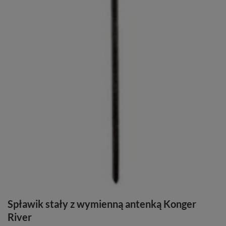
Spławik stały z wymienną antenką Konger
River