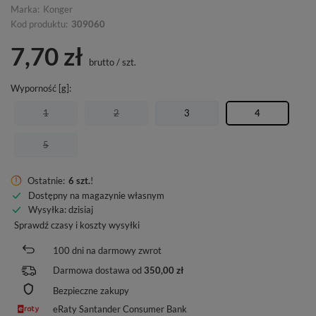
Marka:
Konger
Kod produktu:
309060
7,70 zł
brutto
/
szt.
Wyporność [g]
1
2
3
4
5
Ostatnie:
6 szt.
!
Dostępny na magazynie własnym
Wysyłka
: dzisiaj
Sprawdź czasy i koszty wysyłki
100
dni na darmowy zwrot
Darmowa dostawa od
350,00 zł
Bezpieczne zakupy
eRaty Santander Consumer Bank