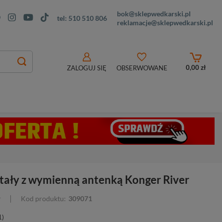
bok@sklepwedkarski.pl
tel:
510 510 806
reklamacje@sklepwedkarski.pl
0,00 zł
ZALOGUJ SIĘ
OBSERWOWANE
stały z wymienną antenką Konger River
r
Kod produktu:
309071
1)