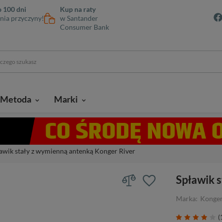
 100 dni
Kup na raty
nia przyczyny!
w Santander
Consumer Bank
Metoda
Marki
awik stały z wymienną antenką Konger River
Spławik 
Marka:
Konge
(