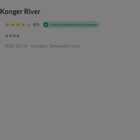
 Konger River
4/5
Opinia potwierdzona zakupem
✰✰✰✰
2026-05-14
Grzegorz, Tarnowskie Góry