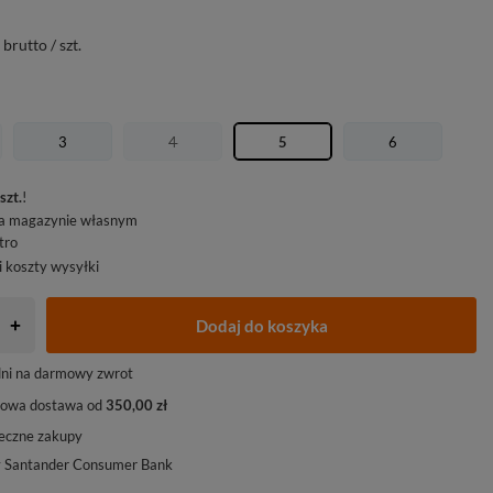
brutto
/
szt.
3
4
5
6
szt.
!
a magazynie własnym
utro
i koszty wysyłki
Dodaj do koszyka
+
ni na darmowy zwrot
owa dostawa od
350,00 zł
eczne zakupy
y Santander Consumer Bank