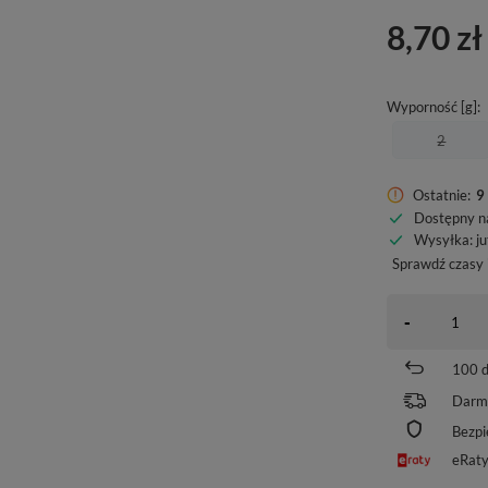
8,70 zł
Wyporność [g]
2
Ostatnie:
9 
Dostępny n
Wysyłka
: j
Sprawdź czasy 
-
100
d
Darm
Bezpi
eRat