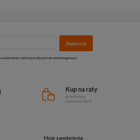
Zapisz się
e wiadomości mailowych dla potrzeb marketingowych.
Kup na raty
i
w Santander
Consumer Bank
Moje zamówienia