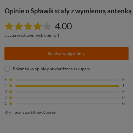
Opinie o Spławik stały z wymienną antenką
4.00
Liczba wystawionych opinii: 1
Napisz swoją opinię
Pokaż tylko opinie potwierdzone zakupem
5
0
4
1
3
0
2
0
1
0
Kliknij ocenę aby filtrować opinie