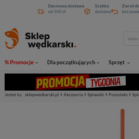
Darmowa dostawa
Szybka
Zwrot do
od 350 zł
dostawa
bez poda
% Promocje
Dla początkujących
Sprzęt
Jesteś tu:
sklepwedkarski.pl
Akcesoria
Spławiki
Pozostałe
Spł