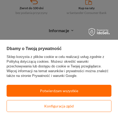
Zwrot do 100 dni
Kup na raty
bez podania przyczyny
w Santander
Consumer Bank
Informacje
Zakupy
Dbamy o Twoją prywatność
Moje zamówienia
Sklep korzysta z plików cookie w celu realizacji usług zgodnie z
Polityką dotyczącą cookies
. Możesz określić warunki
Sprawdź status zamówienia
przechowywania lub dostępu do cookie w Twojej przeglądarce.
Więcej informacji na temat warunków i prywatności można znaleźć
Śledź przesyłkę
także na stronie
Prywatność i warunki Google
.
Reklamacje
Potwierdzam wszystkie
Zwroty
Konfiguracja zgód
-
Dodaj do koszyka
+