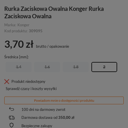
Rurka Zaciskowa Owalna Konger Rurka
Zaciskowa Owalna
Marka:
Konger
Kod produktu:
309095
3,70 zł
brutto
/
opakowanie
Średnica [mm]
1.4
1.6
1.8
2
Produkt niedostępny
Sprawdź czasy i koszty wysyłki
Powiadom mnie o dostępności produktu
100
dni na darmowy zwrot
Darmowa dostawa od
350,00 zł
Bezpieczne zakupy