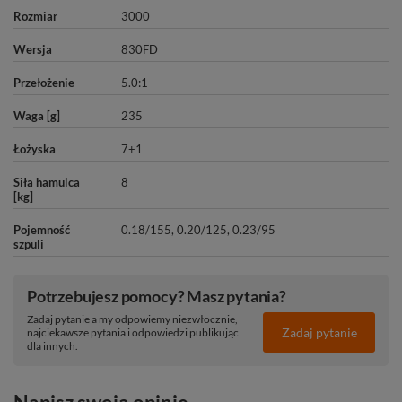
Rozmiar
3000
Wersja
830FD
Przełożenie
5.0:1
Waga [g]
235
Łożyska
7+1
Siła hamulca
8
[kg]
Pojemność
0.18/155
,
0.20/125
,
0.23/95
szpuli
Potrzebujesz pomocy? Masz pytania?
Zadaj pytanie a my odpowiemy niezwłocznie,
Zadaj pytanie
najciekawsze pytania i odpowiedzi publikując
dla innych.