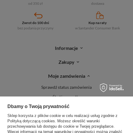
od 350 zł
dostawa
Zwrot do 100 dni
Kup na raty
bez podania przyczyny
w Santander
Consumer Bank
Informacje
Zakupy
Moje zamówienia
Sprawdź status zamówienia
Śledź przesyłkę
Dbamy o Twoją prywatność
Reklamacje
Sklep korzysta z plików cookie w celu realizacji usług zgodnie z
Zwroty
Polityką dotyczącą cookies
. Możesz określić warunki
przechowywania lub dostępu do cookie w Twojej przeglądarce.
Więcej informacji na temat warunków i prywatności można znaleźć