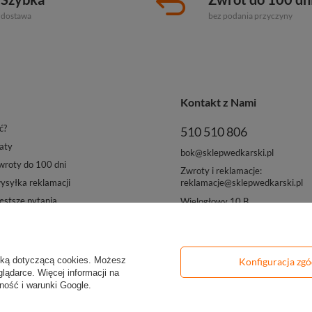
dostawa
bez podania przyczyny
Kontakt z Nami
ć?
510 510 806
aty
bok@sklepwedkarski.pl
roty do 100 dni
Zwroty i reklamacje:
reklamacje@sklepwedkarski.pl
syłka reklamacji
ęstsze pytania
Wielogłowy 10 B
33-311 Wielogłowy
yką dotyczącą cookies
. Możesz
Konfiguracja zg
lądarce. Więcej informacji na
ność i warunki Google
.
olska
.