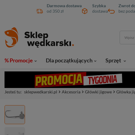
Darmowa dostawa
Szybka
Zwrot do
od 350 zł
dostawa
bez poda
% Promocje
Dla początkujących
Sprzęt
Jesteś tu:
sklepwedkarski.pl
Akcesoria
Główki jigowe
Główka j