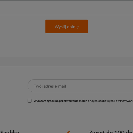
Wyślij opinię
Wyrażam zgodę na przetwarzanie moich dnaych osobowych i otrzymywani
Szybka
Zwrot do 100 dn