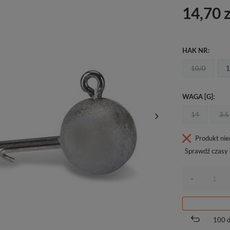
14,70 z
HAK NR
10/0
1
WAGA [G]
14
3.5
Produkt ni
Sprawdź czasy 
-
100
d