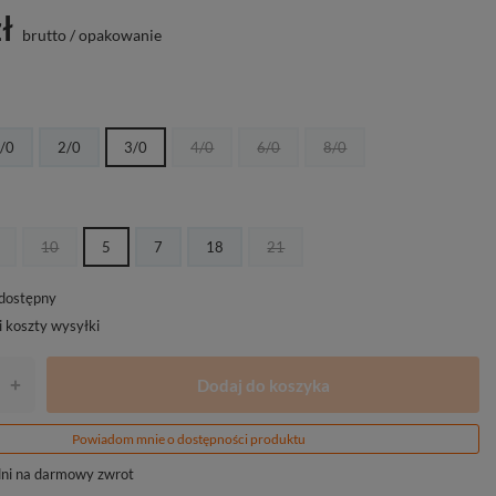
ł
brutto
/
opakowanie
/0
2/0
3/0
4/0
6/0
8/0
10
5
7
18
21
edostępny
i koszty wysyłki
Dodaj do koszyka
+
Powiadom mnie o dostępności produktu
ni na darmowy zwrot