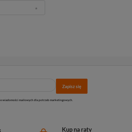
Zapisz się
e wiadomości mailowych dla potrzeb marketingowych.
Kup na raty
i