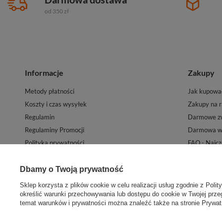
od 350 zł
Informacje
Zakupy
Metody płatności
Jak kupowa
Koszty i czas wysyłek
Zakupy na r
Regulamin
Darmowe zw
Regulaminy Promocji
Darmowa wy
Polityka prywatności
FAQ - Najcz
Mapa witryny sklepu
Kontakt
Newsletter
Dbamy o Twoją prywatność
Sklep korzysta z plików cookie w celu realizacji usług zgodnie z
Polit
określić warunki przechowywania lub dostępu do cookie w Twojej przeg
temat warunków i prywatności można znaleźć także na stronie
Prywat
W sklepie prezentujemy ceny brutto (z VAT).
Stawki VAT dla konsumentów z kraju:
P