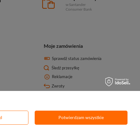
w Santander
Consumer Bank
Moje zamówienia
Sprawdź status zamówienia
Śledź przesyłkę
Reklamacje
Zwroty
ód
Potwierdzam wszystkie