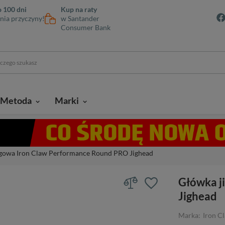
 100 dni
Kup na raty
nia przyczyny!
w Santander
Consumer Bank
Metoda
Marki
igowa Iron Claw Performance Round PRO Jighead
Główka j
Jighead
Marka:
Iron C