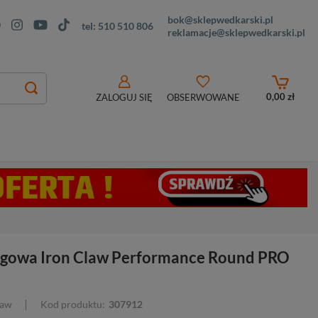
bok@sklepwedkarski.pl
tel:
510 510 806
reklamacje@sklepwedkarski.pl
0,00 zł
ZALOGUJ SIĘ
OBSERWOWANE
igowa Iron Claw Performance Round PRO
law
Kod produktu:
307912