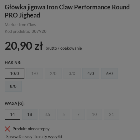
Główka jigowa Iron Claw Performance Round
PRO Jighead
Marka:
Iron Claw
Kod produktu:
307920
20,90 zł
brutto
/
opakowanie
HAK NR
10/0
1/0
2/0
3/0
4/0
6/0
8/0
WAGA [G]
14
18
3.5
5
7
10
21
Produkt niedostępny
Sprawdź czasy i koszty wysyłki