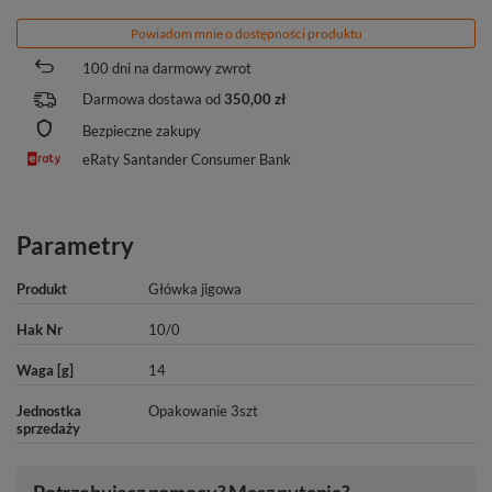
Powiadom mnie o dostępności produktu
100
dni na darmowy zwrot
Darmowa dostawa od
350,00 zł
Bezpieczne zakupy
eRaty Santander Consumer Bank
Parametry
Produkt
Główka jigowa
Hak Nr
10/0
Waga [g]
14
Jednostka
Opakowanie 3szt
sprzedaży
Potrzebujesz pomocy? Masz pytania?