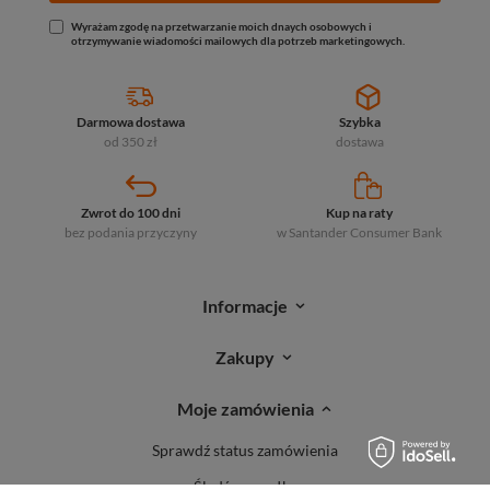
Wyrażam zgodę na przetwarzanie moich dnaych osobowych i
otrzymywanie wiadomości mailowych dla potrzeb marketingowych.
Darmowa dostawa
Szybka
od 350 zł
dostawa
Zwrot do 100 dni
Kup na raty
bez podania przyczyny
w Santander
Consumer Bank
Informacje
Zakupy
Moje zamówienia
Sprawdź status zamówienia
Śledź przesyłkę