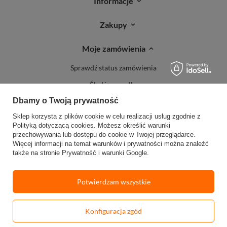
Informacje
Zakupy
Moje zamówienia
Sprawdź status zamówienia
Śledź przesyłkę
Dbamy o Twoją prywatność
Reklamacje
Sklep korzysta z plików cookie w celu realizacji usług zgodnie z
Zwroty
Polityką dotyczącą cookies
. Możesz określić warunki
przechowywania lub dostępu do cookie w Twojej przeglądarce.
Więcej informacji na temat warunków i prywatności można znaleźć
także na stronie
Prywatność i warunki Google
.
Potwierdzam wszystkie
W sklepie prezentujemy ceny brutto (z VAT).
Stawki VAT dla konsumentów z
kraju:
Polska
.
Konfiguracja zgód
-
Dodaj do koszyka
+