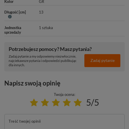
Kolor
GR
Długość [cm]
13
Jednostka
1 sztuka
sprzedaży
Potrzebujesz pomocy? Masz pytania?
Zadaj pytanie a my odpowiemy niezwłocznie,
Zadaj pytanie
najciekawsze pytania i odpowiedzi publikując
dla innych.
Napisz swoją opinię
Twoja ocena:
5/5
Treść twojej opinii