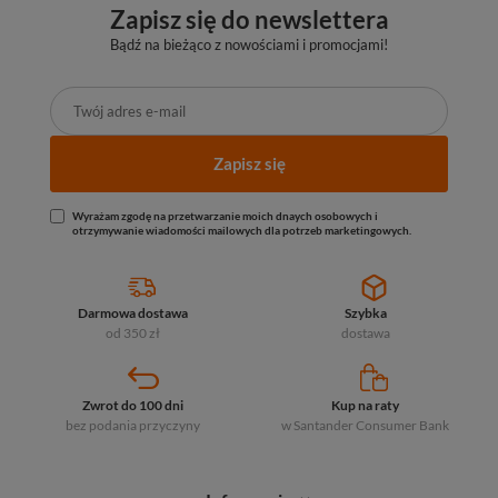
Zapisz się do newslettera
Bądź na bieżąco z nowościami i promocjami!
Zapisz się
Wyrażam zgodę na przetwarzanie moich dnaych osobowych i
otrzymywanie wiadomości mailowych dla potrzeb marketingowych.
Darmowa dostawa
Szybka
od 350 zł
dostawa
Zwrot do 100 dni
Kup na raty
bez podania przyczyny
w Santander
Consumer Bank