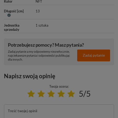
Kolor
NFT
Długość [cm]
13
Jednostka
1 sztuka
sprzedaży
Potrzebujesz pomocy? Masz pytania?
Zadaj pytanie a my odpowiemy niezwłocznie,
Zadaj pytanie
najciekawsze pytania i odpowiedzi publikując
dla innych.
Napisz swoją opinię
Twoja ocena:
5/5
Treść twojej opinii