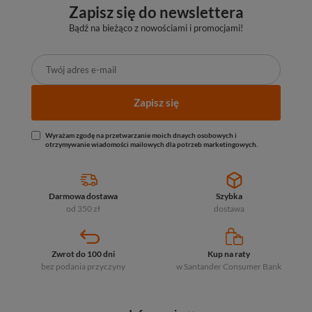
Zapisz się do newslettera
Bądź na bieżąco z nowościami i promocjami!
Zapisz się
Wyrażam zgodę na przetwarzanie moich dnaych osobowych i
otrzymywanie wiadomości mailowych dla potrzeb marketingowych.
Darmowa dostawa
Szybka
od 350 zł
dostawa
Zwrot do 100 dni
Kup na raty
bez podania przyczyny
w Santander
Consumer Bank