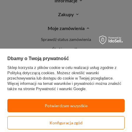
Informacje
Zakupy
Moje zamówienia
Sprawdź status zamówienia
Śledź przesyłkę
Dbamy o Twoją prywatność
Reklamacje
Sklep korzysta z plików cookie w celu realizacji usług zgodnie z
Zwroty
Polityką dotyczącą cookies
. Możesz określić warunki
przechowywania lub dostępu do cookie w Twojej przeglądarce.
Więcej informacji na temat warunków i prywatności można znaleźć
także na stronie
Prywatność i warunki Google
.
Potwierdzam wszystkie
W sklepie prezentujemy ceny brutto (z VAT).
Stawki VAT dla konsumentów z
kraju:
Polska
.
Konfiguracja zgód
-
Dodaj do koszyka
+