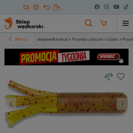
Wstecz
sklepwedkarski.pl
Przynęty sztuczne
Gumy
Przyn