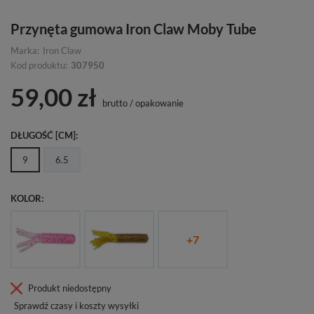
Przynęta gumowa Iron Claw Moby Tube
Marka:
Iron Claw
Kod produktu:
307950
59,00 zł
brutto
/
opakowanie
DŁUGOŚĆ [CM]
9
6.5
KOLOR
+
7
Produkt niedostępny
Sprawdź czasy i koszty wysyłki