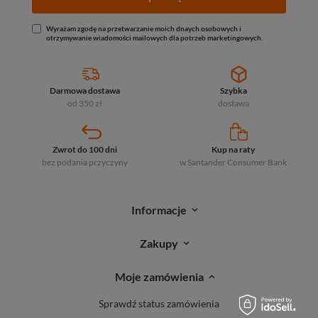
Wyrażam zgodę na przetwarzanie moich dnaych osobowych i
otrzymywanie wiadomości mailowych dla potrzeb marketingowych.
Darmowa dostawa
Szybka
od 350 zł
dostawa
Zwrot do 100 dni
Kup na raty
bez podania przyczyny
w Santander
Consumer Bank
Informacje
Zakupy
Moje zamówienia
Sprawdź status zamówienia