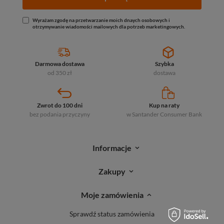
Wyrażam zgodę na przetwarzanie moich dnaych osobowych i
otrzymywanie wiadomości mailowych dla potrzeb marketingowych.
Darmowa dostawa
Szybka
od 350 zł
dostawa
Zwrot do 100 dni
Kup na raty
bez podania przyczyny
w Santander
Consumer Bank
Informacje
Zakupy
Moje zamówienia
Sprawdź status zamówienia