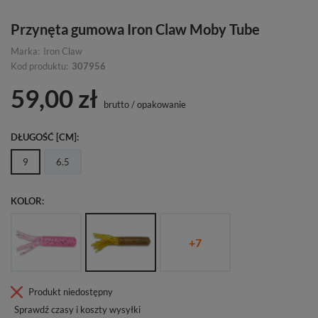
Przynęta gumowa Iron Claw Moby Tube
Marka:
Iron Claw
Kod produktu:
307956
59,00 zł
brutto
/
opakowanie
DŁUGOŚĆ [CM]
9
6.5
KOLOR
+
7
Produkt niedostępny
Sprawdź czasy i koszty wysyłki