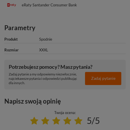
eRaty Santander Consumer Bank
Parametry
Produkt
Spodnie
Rozmiar
XXXL
Potrzebujesz pomocy? Masz pytania?
Zadaj pytanie a my odpowiemy niezwłocznie,
Zadaj pytanie
najciekawsze pytania i odpowiedzi publikując
dla innych.
Napisz swoją opinię
Twoja ocena:
5/5