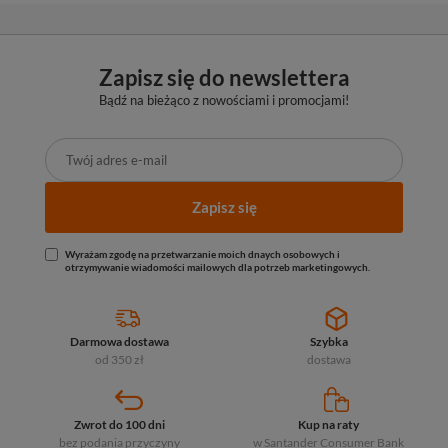
Zapisz się do newslettera
Bądź na bieżąco z nowościami i promocjami!
Zapisz się
Wyrażam zgodę na przetwarzanie moich dnaych osobowych i
otrzymywanie wiadomości mailowych dla potrzeb marketingowych.
Darmowa dostawa
Szybka
od 350 zł
dostawa
Zwrot do 100 dni
Kup na raty
bez podania przyczyny
w Santander
Consumer Bank