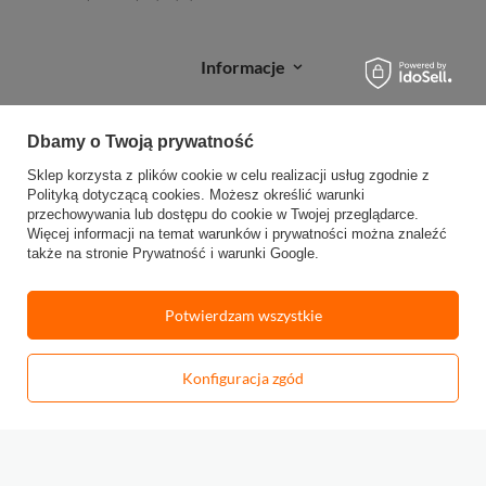
Informacje
Zakupy
Dbamy o Twoją prywatność
Moje zamówienia
Sklep korzysta z plików cookie w celu realizacji usług zgodnie z
Polityką dotyczącą cookies
. Możesz określić warunki
Sprawdź status zamówienia
przechowywania lub dostępu do cookie w Twojej przeglądarce.
Więcej informacji na temat warunków i prywatności można znaleźć
Śledź przesyłkę
także na stronie
Prywatność i warunki Google
.
Reklamacje
Potwierdzam wszystkie
Zwroty
Konfiguracja zgód
-
Dodaj do koszyka
+
W sklepie prezentujemy ceny brutto (z VAT).
Stawki VAT dla konsumentów z
kraju:
Polska
.