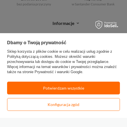
bez podania przyczyny
w Santander
Consumer Bank
Informacje
Zakupy
Dbamy o Twoją prywatność
Moje zamówienia
Sklep korzysta z plików cookie w celu realizacji usług zgodnie z
Polityką dotyczącą cookies
. Możesz określić warunki
Sprawdź status zamówienia
przechowywania lub dostępu do cookie w Twojej przeglądarce.
Więcej informacji na temat warunków i prywatności można znaleźć
Śledź przesyłkę
także na stronie
Prywatność i warunki Google
.
Reklamacje
Potwierdzam wszystkie
Zwroty
Konfiguracja zgód
-
Dodaj do koszyka
+
W sklepie prezentujemy ceny brutto (z VAT).
Stawki VAT dla konsumentów z