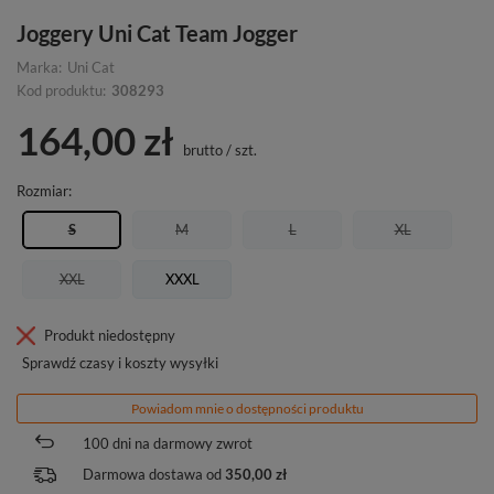
Joggery Uni Cat Team Jogger
Marka:
Uni Cat
Kod produktu:
308293
164,00 zł
brutto
/
szt.
Rozmiar
S
M
L
XL
XXL
XXXL
Produkt niedostępny
Sprawdź czasy i koszty wysyłki
Powiadom mnie o dostępności produktu
100
dni na darmowy zwrot
Darmowa dostawa od
350,00 zł