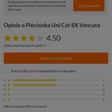
Zadaj pytanie a my odpowiemy niezwłocznie,
Zadaj pytanie
najciekawsze pytania i odpowiedzi publikując
dla innych.
Opinie o Plecionka Uni Cat 8X Vencata
4.50
Liczba wystawionych opinii: 2
Napisz swoją opinię
Pokaż tylko opinie potwierdzone zakupem
5
1
4
1
3
0
2
0
1
0
Kliknij ocenę aby filtrować opinie