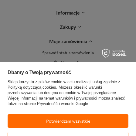
Informacje
Zakupy
Moje zamówienia
Sprawdź status zamówienia
Śledź przesyłkę
Dbamy o Twoją prywatność
Reklamacje
Sklep korzysta z plików cookie w celu realizacji usług zgodnie z
Zwroty
Polityką dotyczącą cookies
. Możesz określić warunki
przechowywania lub dostępu do cookie w Twojej przeglądarce.
Więcej informacji na temat warunków i prywatności można znaleźć
także na stronie
Prywatność i warunki Google
.
Potwierdzam wszystkie
W sklepie prezentujemy ceny brutto (z VAT).
Stawki VAT dla konsumentów z
kraju:
Polska
.