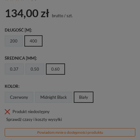
134,00 zł
brutto
/
szt.
DŁUGOŚĆ [M]
200
400
ŚREDNICA [MM]
0.37
0.50
0.60
KOLOR
Czerwony
Midnight Black
Biały
Produkt niedostępny
Sprawdź czasy i koszty wysyłki
Powiadom mnie o dostępności produktu