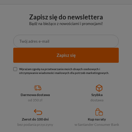
Zapisz się do newslettera
Bądź na bieżąco z nowościami i promocjami!
Zapisz się
Wyrażam zgodę na przetwarzanie moich dnaych osobowych i
otrzymywanie wiadomości mailowych dla potrzeb marketingowych.
Darmowa dostawa
Szybka
od 350 zł
dostawa
Zwrot do 100 dni
Kup na raty
bez podania przyczyny
w Santander
Consumer Bank