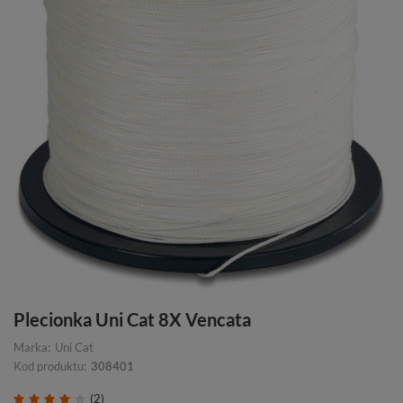
Plecionka Uni Cat 8X Vencata
Marka:
Uni Cat
Kod produktu:
308401
(2)