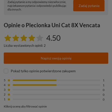
Zadaj pytanie a my odpowiemy niezwłocznie,
Zadaj pytanie
najciekawsze pytania i odpowiedzi publikując
dla innych.
Opinie o Plecionka Uni Cat 8X Vencata
4.50
Liczba wystawionych opinii: 2
Napisz swoją opinię
Pokaż tylko opinie potwierdzone zakupem
5
1
4
1
3
0
2
0
1
0
Kliknij ocenę aby filtrować opinie