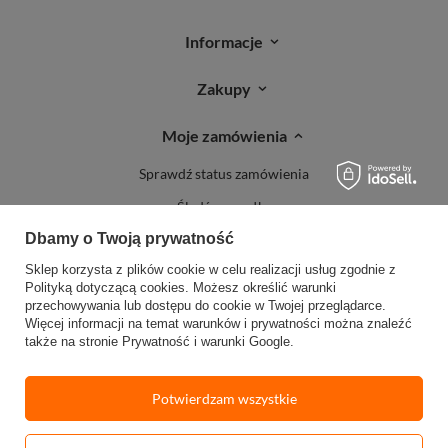
Informacje
Zakupy
Moje zamówienia
Sprawdź status zamówienia
Śledź przesyłkę
Dbamy o Twoją prywatność
Reklamacje
Sklep korzysta z plików cookie w celu realizacji usług zgodnie z
Zwroty
Polityką dotyczącą cookies
. Możesz określić warunki
przechowywania lub dostępu do cookie w Twojej przeglądarce.
Więcej informacji na temat warunków i prywatności można znaleźć
także na stronie
Prywatność i warunki Google
.
Potwierdzam wszystkie
W sklepie prezentujemy ceny brutto (z VAT).
Stawki VAT dla konsumentów z
kraju:
Polska
.