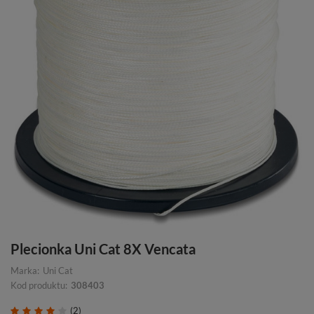
Plecionka Uni Cat 8X Vencata
Marka:
Uni Cat
Kod produktu:
308403
(2)