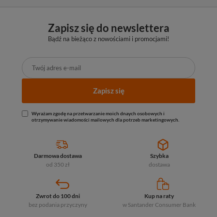
Zapisz się do newslettera
Bądź na bieżąco z nowościami i promocjami!
Zapisz się
Wyrażam zgodę na przetwarzanie moich dnaych osobowych i
otrzymywanie wiadomości mailowych dla potrzeb marketingowych.
Darmowa dostawa
Szybka
od 350 zł
dostawa
Zwrot do 100 dni
Kup na raty
bez podania przyczyny
w Santander
Consumer Bank