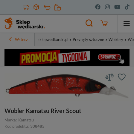
Wstecz
sklepwedkarski.pl
Przynęty sztuczne
Woblery
Wob
Wobler Kamatsu River Scout
Marka:
Kamatsu
Kod produktu:
308485