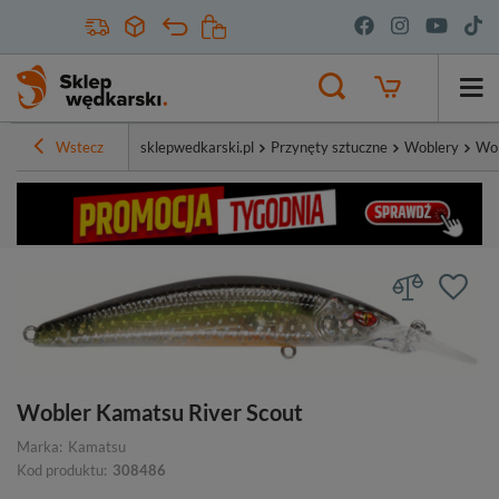
Wstecz
sklepwedkarski.pl
Przynęty sztuczne
Woblery
Wob
Wobler Kamatsu River Scout
Marka:
Kamatsu
Kod produktu:
308486