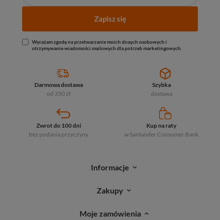
Zapisz się
Wyrażam zgodę na przetwarzanie moich dnaych osobowych i
otrzymywanie wiadomości mailowych dla potrzeb marketingowych.
Darmowa dostawa
Szybka
od 350 zł
dostawa
Zwrot do 100 dni
Kup na raty
bez podania przyczyny
w Santander
Consumer Bank
Informacje
Zakupy
Moje zamówienia