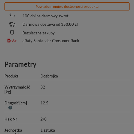
Powiadom mnie o dostępności produktu
100
dni na darmowy zwrot
Darmowa dostawa od
350,00 zł
Bezpieczne zakupy
eRaty Santander Consumer Bank
Parametry
Produkt
Dozbrojka
Wytrzymałość
32
[kg]
Długość [cm]
12.5
Hak Nr
2/0
Jednostka
1 sztuka