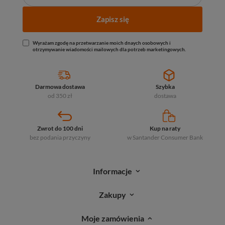
Zapisz się
Wyrażam zgodę na przetwarzanie moich dnaych osobowych i
otrzymywanie wiadomości mailowych dla potrzeb marketingowych.
Darmowa dostawa
Szybka
od 350 zł
dostawa
Zwrot do 100 dni
Kup na raty
bez podania przyczyny
w Santander
Consumer Bank
Informacje
Zakupy
Moje zamówienia