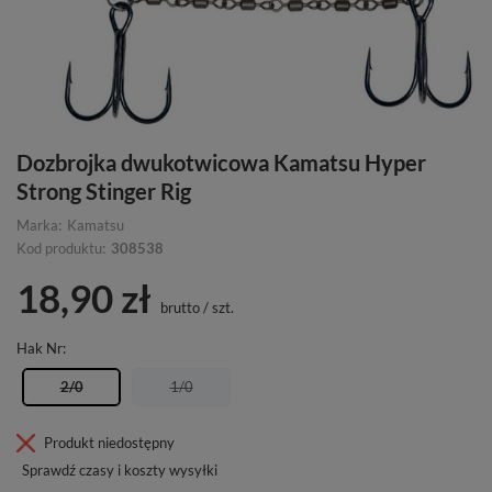
Dozbrojka dwukotwicowa Kamatsu Hyper
Strong Stinger Rig
Marka:
Kamatsu
Kod produktu:
308538
18,90 zł
brutto
/
szt.
Hak Nr
2/0
1/0
Produkt niedostępny
Sprawdź czasy i koszty wysyłki