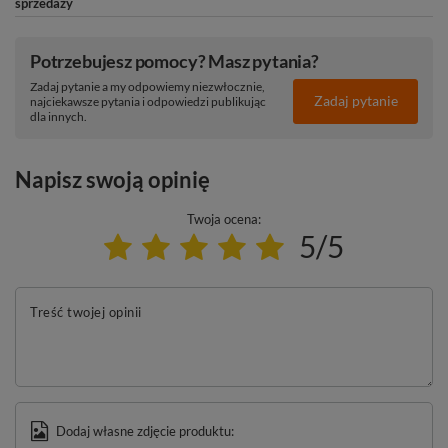
sprzedaży
Potrzebujesz pomocy? Masz pytania?
Zadaj pytanie a my odpowiemy niezwłocznie,
Zadaj pytanie
najciekawsze pytania i odpowiedzi publikując
dla innych.
Napisz swoją opinię
Twoja ocena:
5/5
Treść twojej opinii
Dodaj własne zdjęcie produktu: